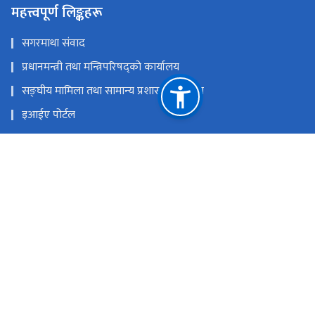
महत्त्वपूर्ण लिङ्कहरू
सगरमाथा संवाद
प्रधानमन्त्री तथा मन्त्रिपरिषद्को कार्यालय
सङ्‍घीय मामिला तथा सामान्य प्रशासन मन्त्रालय
इआईए पोर्टल
परराष्ट्र मन्त्रालय
एकीकृत सार्वजनिक वित्तीय व्यवस्थापन
राष्ट्रिय प्राकृतिक स्रोत तथा वित्त आयोग
सिहदरवार काठमाण्डौं
info@mofe.gov.np
+977-1-4211737, 4211703, 4211599, Hotline No.: +977-
9761423616