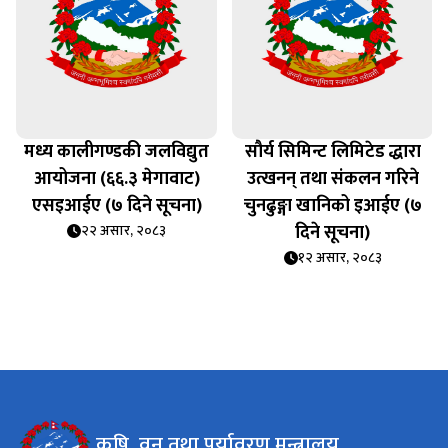
मध्य कालीगण्डकी जलविद्युत
सौर्य सिमिन्ट लिमिटेड द्धारा
०
आयोजना (६६.३ मेगावाट)
उत्खनन् तथा संकलन गरिने
एसइआईए (७ दिने सूचना)
चुनढुङ्गा खानिको इआईए (७
दिने सूचना)
२२ असार, २०८३
१२ असार, २०८३
कृषि, वन तथा पर्यावरण मन्त्रालय