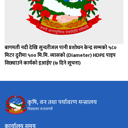
बागमती नदी देखि सुन्दरीजल पानी प्रशोधन केन्द्र सम्मको ५८०
मिटर दुरीमा ५०० मि.मि. व्यासको (Diameter) HDPE पाइप
विछ्याउने कार्यको इआईए (७ दिने सूचना)
कृषि, वन तथा पर्यावरण मन्त्रालय
सिहदरवार काठमाण्डौं
कार्यालय समय