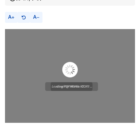
A
A
Loading PDF Worker CORS ...
Loading WEBGL 3D ...