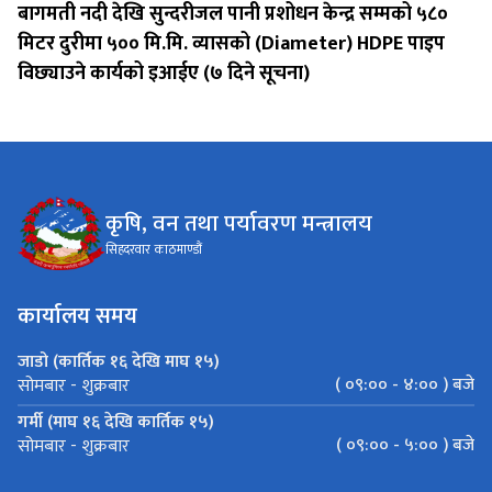
बागमती नदी देखि सुन्दरीजल पानी प्रशोधन केन्द्र सम्मको ५८०
मिटर दुरीमा ५०० मि.मि. व्यासको (Diameter) HDPE पाइप
विछ्याउने कार्यको इआईए (७ दिने सूचना)
कृषि, वन तथा पर्यावरण मन्त्रालय
सिहदरवार काठमाण्डौं
कार्यालय समय
जाडो (कार्तिक १६ देखि माघ १५)
( ०९:०० - ४:०० ) बजे
सोमबार - शुक्रबार
गर्मी (माघ १६ देखि कार्तिक १५)
( ०९:०० - ५:०० ) बजे
सोमबार - शुक्रबार