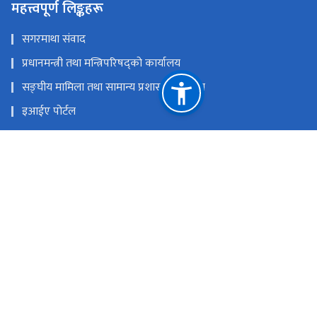
महत्त्वपूर्ण लिङ्कहरू
सगरमाथा संवाद
प्रधानमन्त्री तथा मन्त्रिपरिषद्को कार्यालय
सङ्‍घीय मामिला तथा सामान्य प्रशासन मन्त्रालय
इआईए पोर्टल
परराष्ट्र मन्त्रालय
एकीकृत सार्वजनिक वित्तीय व्यवस्थापन
राष्ट्रिय प्राकृतिक स्रोत तथा वित्त आयोग
सिहदरवार काठमाण्डौं
info@mofe.gov.np
+977-1-4211737, 4211703, 4211599, Hotline No.: +977-
9761423616