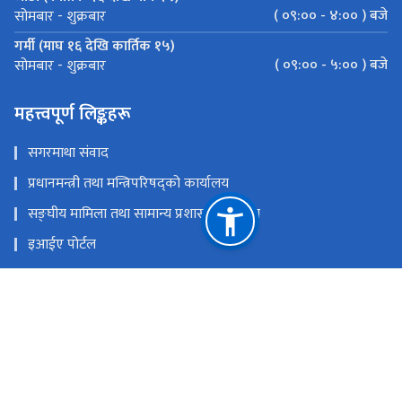
( ०९:०० - ४:०० ) बजे
सोमबार - शुक्रबार
गर्मी (माघ १६ देखि कार्तिक १५)
( ०९:०० - ५:०० ) बजे
सोमबार - शुक्रबार
महत्त्वपूर्ण लिङ्कहरू
सगरमाथा संवाद
प्रधानमन्त्री तथा मन्त्रिपरिषद्को कार्यालय
सङ्‍घीय मामिला तथा सामान्य प्रशासन मन्त्रालय
इआईए पोर्टल
परराष्ट्र मन्त्रालय
एकीकृत सार्वजनिक वित्तीय व्यवस्थापन
राष्ट्रिय प्राकृतिक स्रोत तथा वित्त आयोग