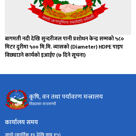
बागमती नदी देखि सुन्दरीजल पानी प्रशोधन केन्द्र सम्मको ५८०
मिटर दुरीमा ५०० मि.मि. व्यासको (Diameter) HDPE पाइप
विछ्याउने कार्यको इआईए (७ दिने सूचना)
कृषि, वन तथा पर्यावरण मन्त्रालय
सिहदरवार काठमाण्डौं
कार्यालय समय
जाडो (कार्तिक १६ देखि माघ १५)