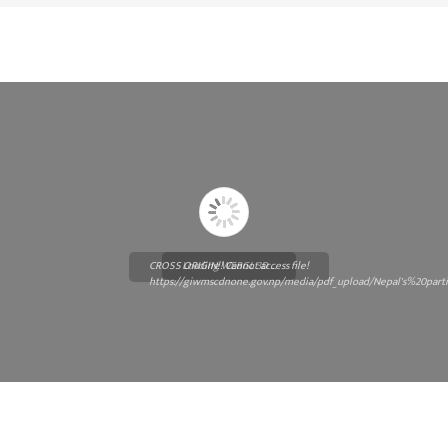
CROSS ORIGIN!! Cannot access file!
Loading WEBGL 3D ...
https://giwmscdnone.gov.np/media/pdf_upload/Nepal's%20p