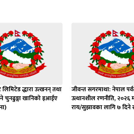
ट लिमिटेड द्धारा उत्खनन् तथा
जीवन्त सगरमाथा: नेपाल पर्
े चुनढुङ्गा खानिको इआईए
उत्थानशील रणनीति, २०२६ म
ना)
राय/सुझावका लागि ७ दिने 