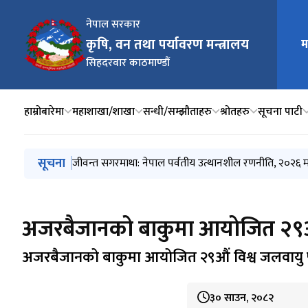
नेपाल सरकार
मुख्य न
कृषि, वन तथा पर्यावरण मन्त्रालय
म
सिहदरवार काठमाण्डौं
हाम्रोबारेमा
महाशाखा/शाखा
सन्धी/सम्झौताहरु
श्रोतहरु
सूचना पाटी
मुख्य नेभिगेसनमा जानुहोस्
सूचना
सौर्य सिमिन्ट लिमिटेड द्धारा उत्खनन् तथा संकलन गरिने चुनढ
जीवन्त सगरमाथा: नेपाल पर्वतीय उत्थानशील रणनीति, २०२६ म
बागमती नदी देखि सुन्दरीजल पानी प्रशोधन केन्द्र सम्मको 
धुलिखेल माउन्टेन रिसोर्टको EIA मा सुझाव सम्बन्धी सूचना
UNFCCC र पेरिस सम्झौता अन्तर्गत नेपालको जलवायु पारदर्शित
अजरबैजानको बाकुमा आयोजित २९औं व
अजरबैजानको बाकुमा आयोजित २९औं विश्व जलवायु पर
३० साउन, २०८२