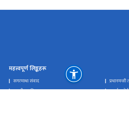
महत्त्वपूर्ण लिङ्कहरू
सगरमाथा संवाद
प्रधानमन्त्र
सङ्‍घीय मामिला तथा सामान्य प्रशासन मन्त्रालय
इआईए पोर्
परराष्ट्र मन्त्रालय
एकीकृत सार
राष्ट्रिय प्राकृतिक स्रोत तथा वित्त आयोग