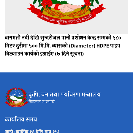
बागमती नदी देखि सुन्दरीजल पानी प्रशोधन केन्द्र सम्मको ५८०
मिटर दुरीमा ५०० मि.मि. व्यासको (Diameter) HDPE पाइप
विछ्याउने कार्यको इआईए (७ दिने सूचना)
कृषि, वन तथा पर्यावरण मन्त्रालय
सिहदरवार काठमाण्डौं
कार्यालय समय
जाडो (कार्तिक १६ देखि माघ १५)