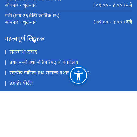
( ०९:०० - ४:०० ) बजे
सोमबार - शुक्रबार
गर्मी (माघ १६ देखि कार्तिक १५)
( ०९:०० - ५:०० ) बजे
सोमबार - शुक्रबार
महत्त्वपूर्ण लिङ्कहरू
सगरमाथा संवाद
प्रधानमन्त्री तथा मन्त्रिपरिषद्को कार्यालय
सङ्‍घीय मामिला तथा सामान्य प्रशासन मन्त्रालय
इआईए पोर्टल
परराष्ट्र मन्त्रालय
एकीकृत सार्वजनिक वित्तीय व्यवस्थापन
राष्ट्रिय प्राकृतिक स्रोत तथा वित्त आयोग