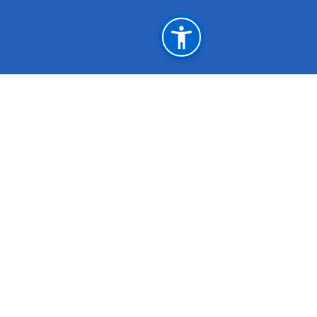
महत्त्वपूर्ण लिङ्कहरू
सगरमाथा संवाद
प्रधानमन्त्र
सङ्‍घीय मामिला तथा सामान्य प्रशासन मन्त्रालय
इआईए पोर्
परराष्ट्र मन्त्रालय
एकीकृत सार
राष्ट्रिय प्राकृतिक स्रोत तथा वित्त आयोग
सिहदरवार काठमाण्डौं
info@mofe.gov.np
+9