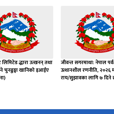
ट लिमिटेड द्धारा उत्खनन् तथा
जीवन्त सगरमाथा: नेपाल पर्
े चुनढुङ्गा खानिको इआईए
उत्थानशील रणनीति, २०२६ म
ना)
राय/सुझावका लागि ७ दिने 