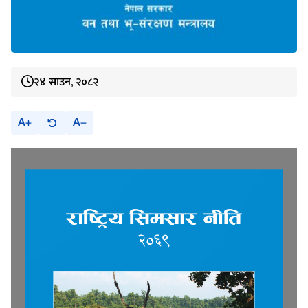
२४ साउन, २०८२
A
A