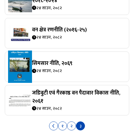
२०१८-२०२४
२४ साउन, २०८२
वन क्षेत्र रणनीति (२०१६-२५)
२४ साउन, २०८२
सिमसार नीति, २०६९
२४ साउन, २०८२
जडिवुटी एवं गैरकाष्ठ वन पैदावार विकास नीति,
२०६१
२४ साउन, २०८२
१
२
३