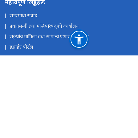
महत्त्वपूर्ण लिङ्कहरू
सगरमाथा संवाद
प्रधानमन्त्री तथा मन्त्रिपरिषद्को कार्यालय
सङ्‍घीय मामिला तथा सामान्य प्रशासन मन्त्रालय
इआईए पोर्टल
परराष्ट्र मन्त्रालय
एकीकृत सार्वजनिक वित्तीय व्यवस्थापन
राष्ट्रिय प्राकृतिक स्रोत तथा वित्त आयोग
सिहदरवार काठमाण्डौं
info@mofe.gov.np
+977-1-4211737, 4211703, 4211599, Hotline No.: +977-
9761423616